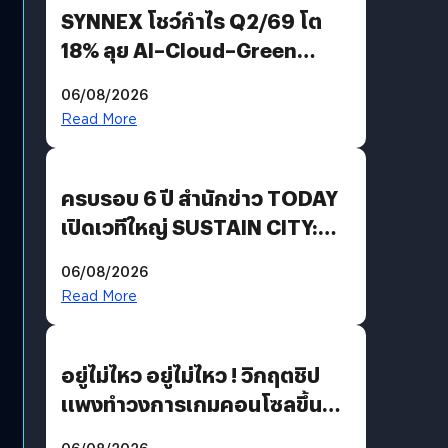
SYNNEX โชว์กำไร Q2/69 โต
18% ลุย AI–Cloud–Green
Energy สร้างฐาน Recurring
06/08/2026
Revenue เร่งเครื่อง New
Read More
Growth Engine พร้อมจ่าย
ปันผล 0.10 บาท/หุ้น
ครบรอบ 6 ปี สำนักข่าว TODAY
เปิดเวทีใหญ่ SUSTAIN CITY:
THE GREEN TRANSITION ถก
06/08/2026
แนวทางปรับตัวสู่เศรษฐกิจสี
Read More
เขียวอย่างยั่งยืน
อยู่ไม่ไหว อยู่ไม่ไหว ! วิกฤตชิป
แพงทำวงการเกมคอนโซลขึ้น
ราคายับ แบบนี้เกมเมอร์อยู่ยังไง
06/08/2026