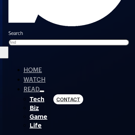
Search
HOME
WATCH
READ
Tech
CONTACT
Biz
Game
Life