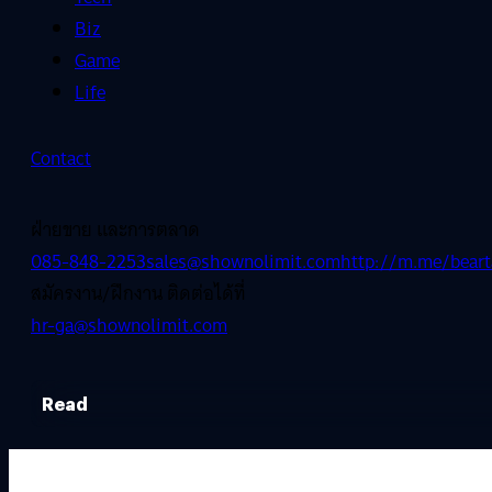
Biz
Game
Life
Contact
ฝ่ายขาย และการตลาด
085-848-2253
sales@shownolimit.com
http://m.me/beart
สมัครงาน/ฝึกงาน ติดต่อได้ที่
hr-ga@shownolimit.com
Read