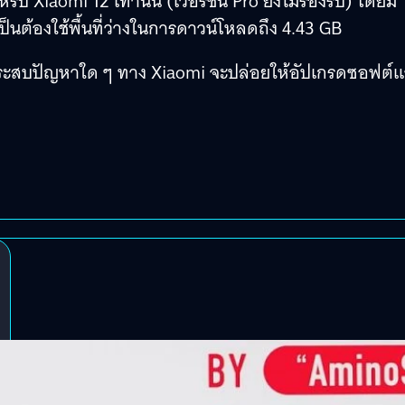
 Xiaomi 12 เท่านั้น (เวอร์ชัน Pro ยังไม่รองรับ) โดยมี
นต้องใช้พื้นที่ว่างในการดาวน์โหลดถึง 4.43 GB
่ประสบปัญหาใด ๆ ทาง Xiaomi จะปล่อยให้อัปเกรดซอฟต์แ