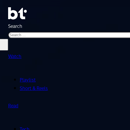
Search
Watch
Playlist
Short & Reels
Read
Tech