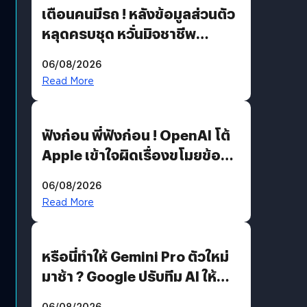
เตือนคนมีรถ ! หลังข้อมูลส่วนตัว
หลุดครบชุด หวั่นมิจชาชีพ
สวมรอย ล่าสุดพบแล้วเกิดจาก
06/08/2026
รหัสผ่านหลุด ไม่ใช่แฮ็กเกอร์
Read More
ฟังก่อน พี่ฟังก่อน ! OpenAI โต้
Apple เข้าใจผิดเรื่องขโมยข้อมูล
อีกฝั่งไม่ตอบโต้ แต่ฟ้องต่อ
06/08/2026
Read More
หรือนี่ทำให้ Gemini Pro ตัวใหม่
มาช้า ? Google ปรับทีม AI ให้
Demis Hassabis ลุยพัฒนา
06/08/2026