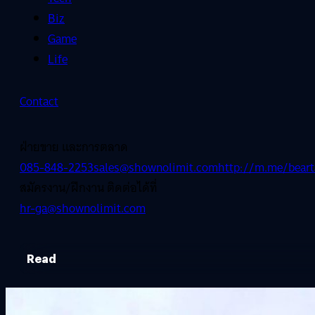
Biz
Game
Life
Contact
ฝ่ายขาย และการตลาด
085-848-2253
sales@shownolimit.com
http://m.me/beart
สมัครงาน/ฝึกงาน ติดต่อได้ที่
hr-ga@shownolimit.com
Read