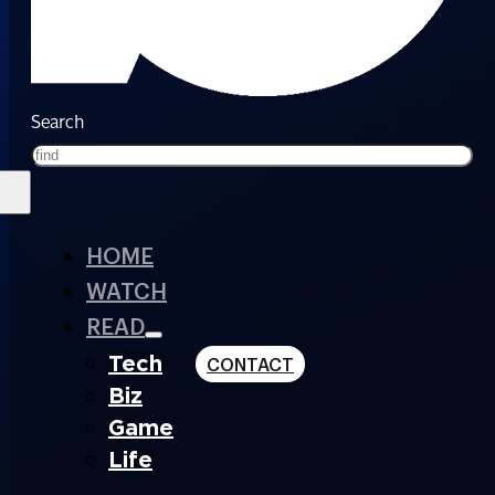
Search
HOME
WATCH
READ
Tech
CONTACT
Biz
Game
Life