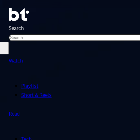
Search
Watch
Playlist
Short & Reels
Read
Tech