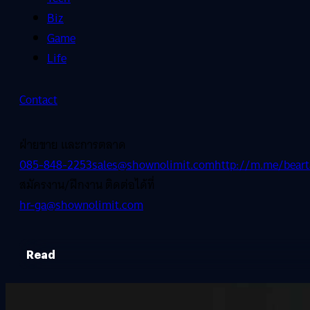
Biz
Game
Life
Contact
ฝ่ายขาย และการตลาด
085-848-2253
sales@shownolimit.com
http://m.me/beart
สมัครงาน/ฝึกงาน ติดต่อได้ที่
hr-ga@shownolimit.com
Read