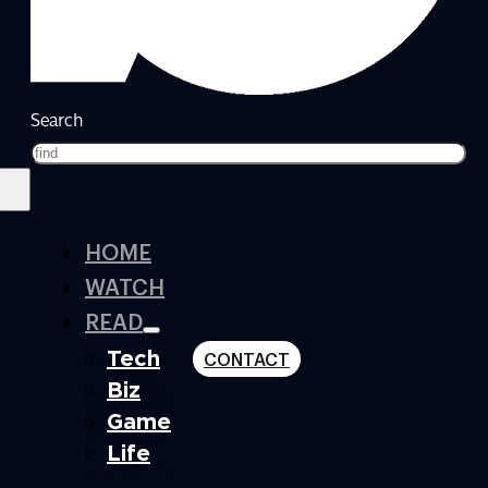
Search
HOME
WATCH
READ
Tech
CONTACT
Biz
Game
Life