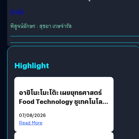
อ้างอิง
พิสูจน์อักษร : สุชยา เกษจำรัส
Highlight
อายิโนะโมะโต๊ะ เผยยุทธศาสตร์
Food Technology ชูเทคโนโลยี
“AminoScience” เจาะอินไซต์ผู้
07/08/2026
บริโภคและ B2B
Read More