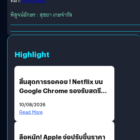
ที่มา:
GSMArena
พิสูจน์อักษร : สุชยา เกษจำรัส
Highlight
สิ้นสุดการรอคอย ! Netflix บน
Google Chrome รองรับสตรีม
คมชัดระดับ 4K แต่ต้องผ่าน
10/08/2026
เงื่อนไขที่กำหนด
Read More
ลือหนัก! Apple จ่อปรับขึ้นราคา