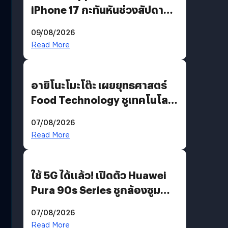
iPhone 17 กะทันหันช่วงสัปดาห์ที่
10 สิงหาคมนี้
09/08/2026
Read More
อายิโนะโมะโต๊ะ เผยยุทธศาสตร์
Food Technology ชูเทคโนโลยี
“AminoScience” เจาะอินไซต์ผู้
07/08/2026
บริโภคและ B2B
Read More
ใช้ 5G ได้แล้ว! เปิดตัว Huawei
Pura 90s Series ชูกล้องซูม
200 MP ในรุ่นท็อป
07/08/2026
Read More