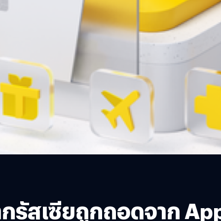
รัสเซียถูกถอดจาก App 