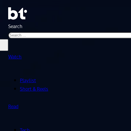
Search
Watch
Playlist
Short & Reels
Read
Tech