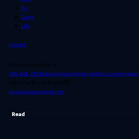
Biz
Game
Life
Contact
ฝ่ายขาย และการตลาด
085-848-2253
sales@shownolimit.com
http://m.me/beart
สมัครงาน/ฝึกงาน ติดต่อได้ที่
hr-ga@shownolimit.com
Read