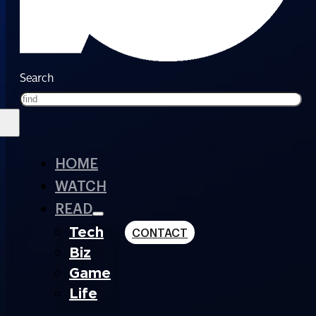
Search
HOME
WATCH
READ
Tech
CONTACT
Biz
Game
Life