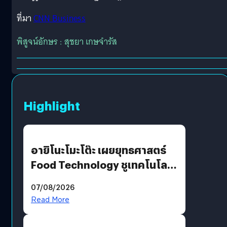
ที่มา
CNN Business
พิสูจน์อักษร : สุชยา เกษจำรัส
Highlight
อายิโนะโมะโต๊ะ เผยยุทธศาสตร์
Food Technology ชูเทคโนโลยี
“AminoScience” เจาะอินไซต์ผู้
07/08/2026
บริโภคและ B2B
Read More