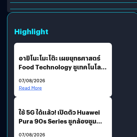
Highlight
อายิโนะโมะโต๊ะ เผยยุทธศาสตร์
Food Technology ชูเทคโนโลยี
“AminoScience” เจาะอินไซต์ผู้
07/08/2026
บริโภคและ B2B
Read More
ใช้ 5G ได้แล้ว! เปิดตัว Huawei
Pura 90s Series ชูกล้องซูม
200 MP ในรุ่นท็อป
07/08/2026