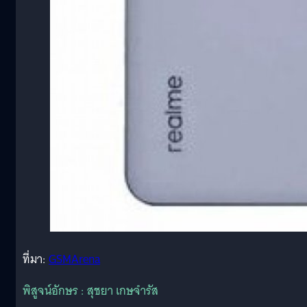
ที่มา:
GSMArena
พิสูจน์อักษร : สุชยา เกษจำรัส