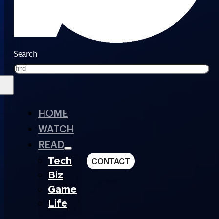
Search
HOME
WATCH
READ
Tech
CONTACT
Biz
Game
Life