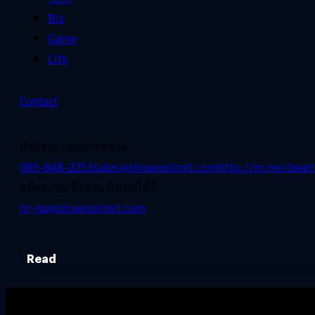
Biz
Game
Life
Contact
ฝ่ายขาย และการตลาด
085-848-2253
sales@shownolimit.com
http://m.me/beart
สมัครงาน/ฝึกงาน ติดต่อได้ที่
hr-ga@shownolimit.com
Read