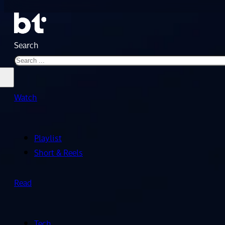
Search
Watch
Playlist
Short & Reels
Read
Tech