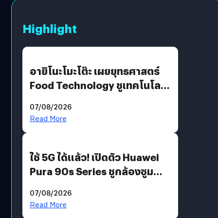
Highlight
อายิโนะโมะโต๊ะ เผยยุทธศาสตร์
Food Technology ชูเทคโนโลยี
“AminoScience” เจาะอินไซต์ผู้
07/08/2026
บริโภคและ B2B
Read More
ใช้ 5G ได้แล้ว! เปิดตัว Huawei
Pura 90s Series ชูกล้องซูม
200 MP ในรุ่นท็อป
07/08/2026
Read More