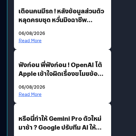
เตือนคนมีรถ ! หลังข้อมูลส่วนตัว
หลุดครบชุด หวั่นมิจฉาชีพ
สวมรอย ล่าสุดพบแล้วเกิดจาก
06/08/2026
รหัสผ่านหลุด ไม่ใช่แฮกเกอร์
Read More
ฟังก่อน พี่ฟังก่อน ! OpenAI โต้
Apple เข้าใจผิดเรื่องขโมยข้อมูล
อีกฝั่งไม่ตอบโต้ แต่ฟ้องต่อ
06/08/2026
Read More
หรือนี่ทำให้ Gemini Pro ตัวใหม่
มาช้า ? Google ปรับทีม AI ให้
Demis Hassabis ลุยพัฒนา