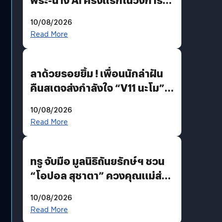
บันเทิงไทย !
10/08/2026
Read More
ลาด้วยรอยยิ้ม ! เพื่อนนักล่าฝัน
คืนสเตจส่งกำลังใจ “V11 นะโม”
ยุติฝันสัปดาห์ที่ 9 ท่ามกลางความ
10/08/2026
รักแน่นฮอลล์
Read More
ทรู จับมือ มูลนิธิถันยรักษ์ฯ ชวน
“โอปอล สุชาตา” ควงคุณแม่ส่ง
ต่อแคมเปญ “เต้าต้องตรวจ”
10/08/2026
เติมเต็มความหมายวันแม่ปีนี้
Read More