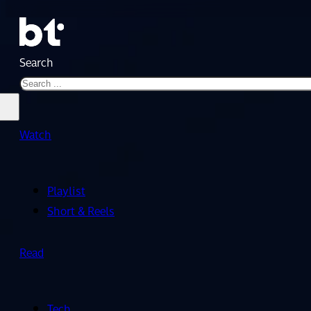
Search
Watch
Playlist
Short & Reels
Read
Tech