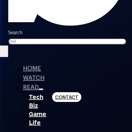
Search
HOME
WATCH
READ
Tech
CONTACT
Biz
Game
Life