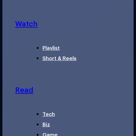
Watch
Playlist
Short & Reels
Read
Tech
Biz
Game