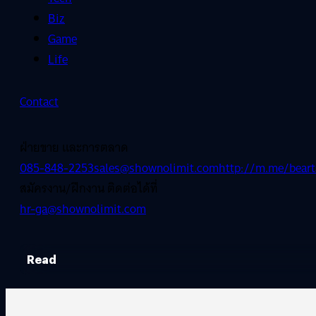
Biz
Game
Life
Contact
ฝ่ายขาย และการตลาด
085-848-2253
sales@shownolimit.com
http://m.me/beart
สมัครงาน/ฝึกงาน ติดต่อได้ที่
hr-ga@shownolimit.com
Read