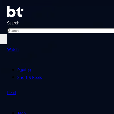
Search
Watch
Playlist
Short & Reels
Read
Tech