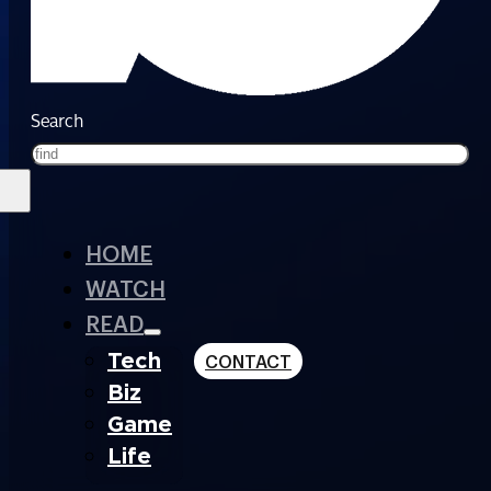
Search
HOME
WATCH
READ
Tech
CONTACT
Biz
Game
Life