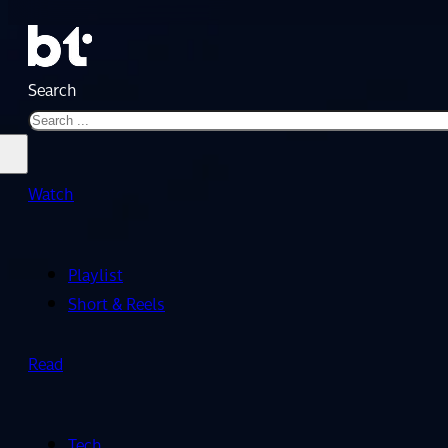
Search
Watch
Playlist
Short & Reels
Read
Tech