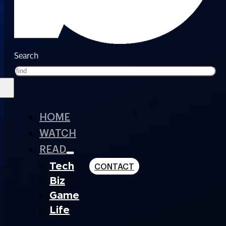
Search
HOME
WATCH
READ
Tech
CONTACT
Biz
Game
Life