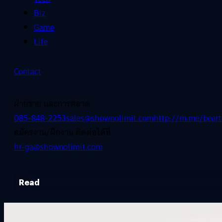
Biz
Game
Life
Contact
ฝ่ายขาย และการตลาด
085-848-2253
sales@shownolimit.com
http://m.me/beart
สมัครงาน/ฝึกงาน ติดต่อได้ที่
hr-ga@shownolimit.com
Read