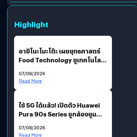
Highlight
อายิโนะโมะโต๊ะ เผยยุทธศาสตร์
Food Technology ชูเทคโนโลยี
“AminoScience” เจาะอินไซต์ผู้
07/08/2026
บริโภคและ B2B
Read More
ใช้ 5G ได้แล้ว! เปิดตัว Huawei
Pura 90s Series ชูกล้องซูม
200 MP ในรุ่นท็อป
07/08/2026
Read More