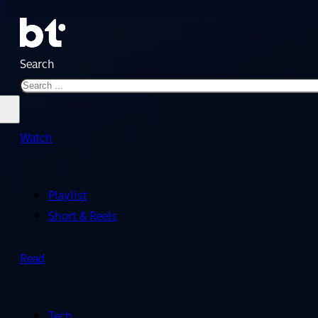
Search
Watch
Playlist
Short & Reels
Read
Tech