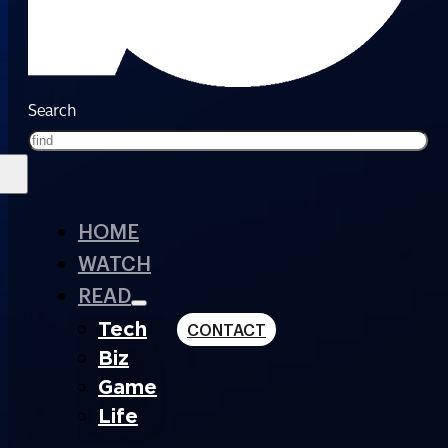
Search
HOME
WATCH
READ
Tech
CONTACT
Biz
Game
Life