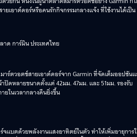
้วยกัน หนึ่งในผู้นำตลาดสมาร์ตวอตช์อย่าง Garmin ก็ไ
จสายเอาต์ดอร์หรือคนรักกิจกรรมกลางแจ้ง ที่ใช้งานได้เป็น
ตลาด การ์มิน ประเทศไทย
องสมาร์ตวอตช์สายเอาต์ดอร์จาก Garmin ที่จัดเต็มออปชัน
มหน้าปัดหลายขนาดตั้งแต่ 42มม. 47มม. และ 51มม. รองรับ
ในเวลากลางคืนยิ่งขึ้น
าร์จแบตด้วยพลังงานแสงอาทิตย์ในตัว ทำให้เพิ่มอายุการใ