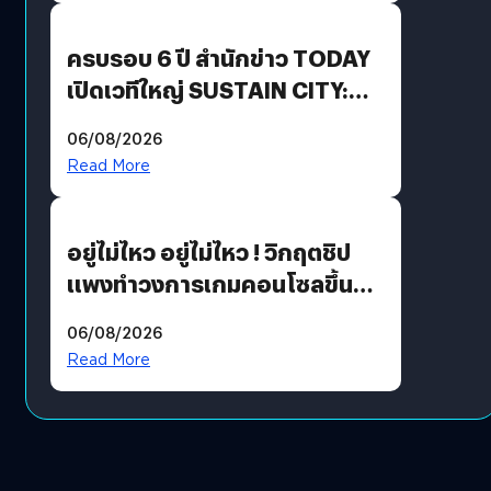
ปันผล 0.10 บาท/หุ้น
ครบรอบ 6 ปี สำนักข่าว TODAY
เปิดเวทีใหญ่ SUSTAIN CITY:
THE GREEN TRANSITION ถก
06/08/2026
แนวทางปรับตัวสู่เศรษฐกิจสี
Read More
เขียวอย่างยั่งยืน
อยู่ไม่ไหว อยู่ไม่ไหว ! วิกฤตชิป
แพงทำวงการเกมคอนโซลขึ้น
ราคายับ แบบนี้เกมเมอร์อยู่ยังไง
06/08/2026
?
Read More