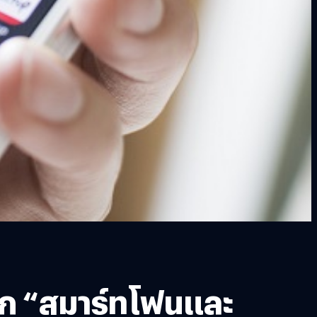
จาก “สมาร์ทโฟนและ