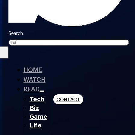
Search
HOME
WATCH
READ
Tech
CONTACT
Biz
Game
Life