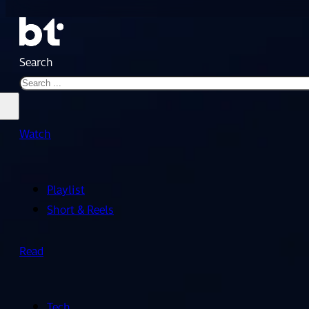
Search
Watch
Playlist
Short & Reels
Read
Tech