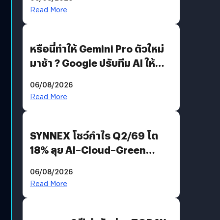
Read More
หรือนี่ทำให้ Gemini Pro ตัวใหม่
มาช้า ? Google ปรับทีม AI ให้
Demis Hassabis ลุยพัฒนา
06/08/2026
AGI
Read More
SYNNEX โชว์กำไร Q2/69 โต
18% ลุย AI–Cloud–Green
Energy สร้างฐาน Recurring
06/08/2026
Revenue เร่งเครื่อง New
Read More
Growth Engine พร้อมจ่าย
ปันผล 0.10 บาท/หุ้น