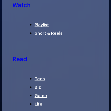
Watch
Playlist
Short & Reels
Read
Tech
Biz
Game
Life