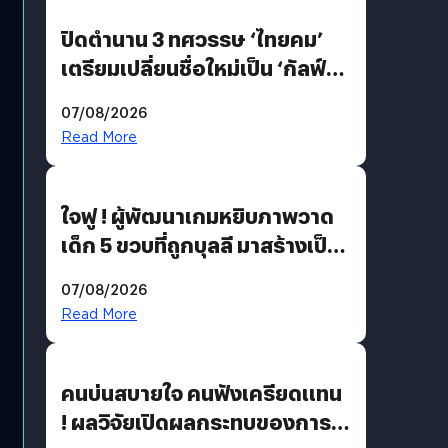
ปิดตำนาน 3 ทศวรรษ ‘ไทยคม’
เตรียมเปลี่ยนชื่อใหม่เป็น ‘กัลฟ์
สเปซ เทคโนโลยี’ ลุยธุรกิจ
07/08/2026
อวกาศเต็มสูบ
Read More
ใจฟู ! ผู้พัฒนาเกมหยิบภาพวาด
เด็ก 5 ขวบที่ถูกบุลลี มาสร้างเป็น
มอนสเตอร์ในเกม
07/08/2026
Read More
คนบ่นสบายใจ คนฟังเครียดแทน
! ผลวิจัยเปิดผลกระทบของการ