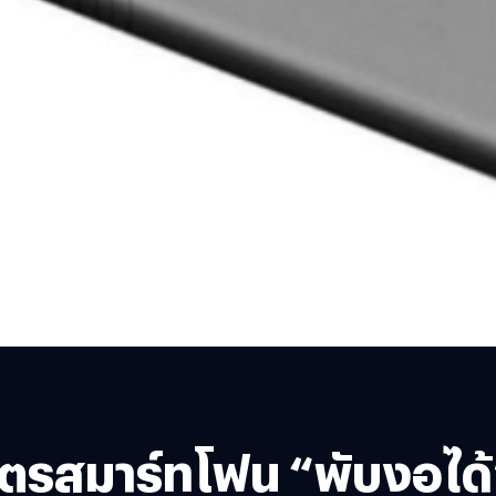
รสมาร์ทโฟน “พับงอได้” ล