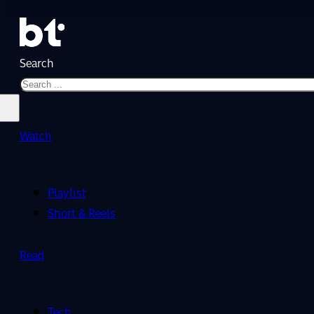
Search
Watch
Playlist
Short & Reels
Read
Tech