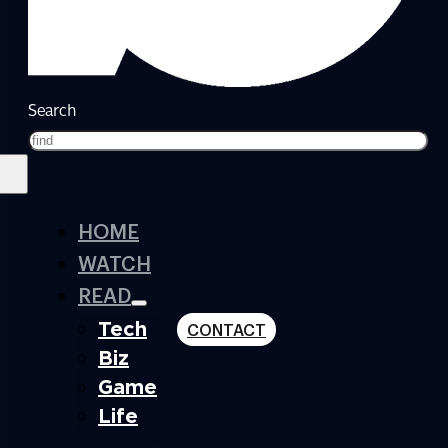
Search
HOME
WATCH
READ
Tech
CONTACT
Biz
Game
Life