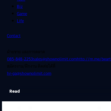
Biz
Game
Life
Contact
ฝ่ายขาย และการตลาด
085-848-2253
sales@shownolimit.com
http://m.me/beart
สมัครงาน/ฝึกงาน ติดต่อได้ที่
hr-ga@shownolimit.com
Read