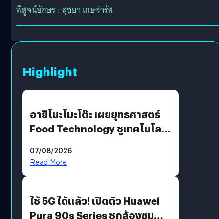
พิสูจน์อักษร : สุชยา เกษจำรัส
Highlight
อายิโนะโมะโต๊ะ เผยยุทธศาสตร์
Food Technology ชูเทคโนโลยี
“AminoScience” เจาะอินไซต์ผู้
07/08/2026
บริโภคและ B2B
Read More
ใช้ 5G ได้แล้ว! เปิดตัว Huawei
Pura 90s Series ชูกล้องซูม