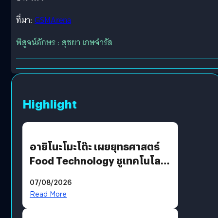
ที่มา:
GSMArena
พิสูจน์อักษร : สุชยา เกษจำรัส
Highlight
อายิโนะโมะโต๊ะ เผยยุทธศาสตร์
Food Technology ชูเทคโนโลยี
“AminoScience” เจาะอินไซต์ผู้
07/08/2026
บริโภคและ B2B
Read More