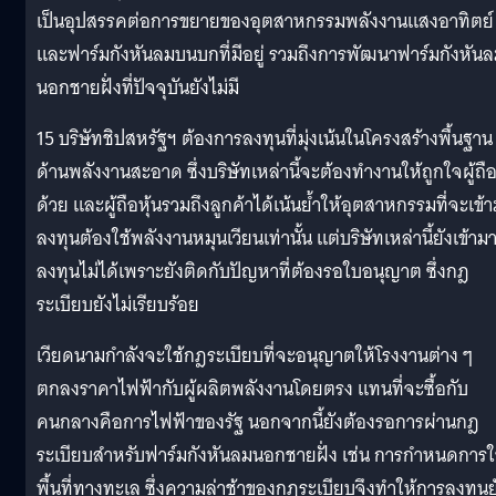
เป็นอุปสรรคต่อการขยายของอุตสาหกรรมพลังงานแสงอาทิตย์
และฟาร์มกังหันลมบนบกที่มีอยู่ รวมถึงการพัฒนาฟาร์มกังหัน
นอกชายฝั่งที่ปัจจุบันยังไม่มี
15 บริษัทชิปสหรัฐฯ ต้องการลงทุนที่มุ่งเน้นในโครงสร้างพื้นฐาน
ด้านพลังงานสะอาด ซึ่งบริษัทเหล่านี้จะต้องทำงานให้ถูกใจผู้ถื
ด้วย และผู้ถือหุ้นรวมถึงลูกค้าได้เน้นย้ำให้อุตสาหกรรมที่จะเข้
ลงทุนต้องใช้พลังงานหมุนเวียนเท่านั้น แต่บริษัทเหล่านี้ยังเข้าม
ลงทุนไม่ได้เพราะยังติดกับปัญหาที่ต้องรอใบอนุญาต ซึ่งกฎ
ระเบียบยังไม่เรียบร้อย
เวียดนามกำลังจะใช้กฎระเบียบที่จะอนุญาตให้โรงงานต่าง ๆ
ตกลงราคาไฟฟ้ากับผู้ผลิตพลังงานโดยตรง แทนที่จะซื้อกับ
คนกลางคือการไฟฟ้าของรัฐ นอกจากนี้ยังต้องรอการผ่านกฎ
ระเบียบสำหรับฟาร์มกังหันลมนอกชายฝั่ง เช่น การกำหนดการใ
พื้นที่ทางทะเล ซึ่งความล่าช้าของกฎระเบียบจึงทำให้การลงทุนย