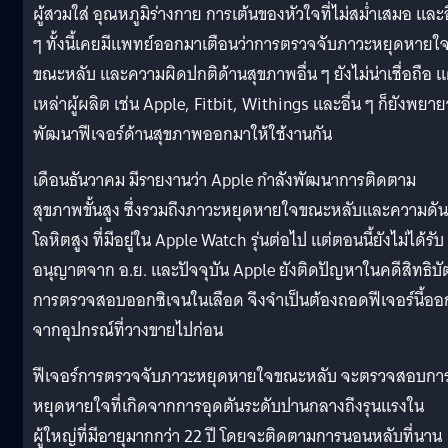
ผู้สวมใส่ อุณหภูมิร่างกาย การเต้นของหัวใจที่ไม่สม่ำเสมอ และอ
ๆ ทั้งนี้เคยมีแพทย์ออกมาเตือนว่าการตรวจจับภาวะหยุดหายใ
ขณะหลับ และความผิดปกติด้านสุขภาพอื่น ๆ ยังไม่น่าเชื่อถือ แ
เหล่าผู้ผลิต เช่น Apple, Fitbit, Withings และอื่น ๆ ก็ยังพยา
พัฒนาฟีเจอร์ด้านสุขภาพออกมาให้ใช้งานกัน
เดือนธันวาคม มีรายงานว่า Apple กำลังพัฒนาการติดตาม
สุขภาพขั้นสูง ซึ่งรวมถึงภาวะหยุดหายใจขณะหลับและความดัน
โลหิตสูง ที่มีอยู่ใน Apple Watch รุ่นต่อไป แต่ตอนนี้ยังไม่ได้รับ
อนุญาตจาก อ.ย. และปัจจุบัน Apple ยังติดปัญหาในคดีสิทธิบั
การตรวจสอบออกซิเจนในเลือด จึงจำเป็นต้องถอดฟีเจอร์นี้ออ
จากอุปกรณ์ที่วางขายไปก่อน
ฟีเจอร์การตรวจจับภาวะหยุดหายใจขณะหลับ จะตรวจสอบกา
หยุดหายใจที่เกิดจากการอุดตันระดับปานกลางถึงรุนแรงใน
ผู้ใหญ่ที่มีอายุมากกว่า 22 ปี โดยจะติดตามการนอนหลับที่นาน