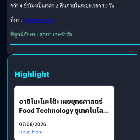
กว่า 4 ชั่วโมงเป็นเวลา 2 คืนภายในระยะเวลา 10 วัน
ที่มา :
theverge.com
พิสูจน์อักษร : สุชยา เกษจำรัส
Highlight
อายิโนะโมะโต๊ะ เผยยุทธศาสตร์
Food Technology ชูเทคโนโลยี
“AminoScience” เจาะอินไซต์ผู้
07/08/2026
บริโภคและ B2B
Read More