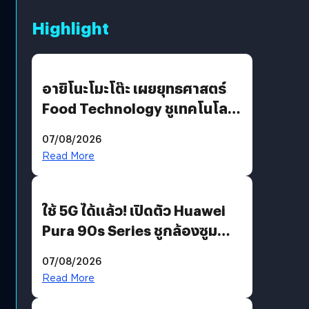
Highlight
อายิโนะโมะโต๊ะ เผยยุทธศาสตร์
Food Technology ชูเทคโนโลยี
“AminoScience” เจาะอินไซต์ผู้
07/08/2026
บริโภคและ B2B
Read More
ใช้ 5G ได้แล้ว! เปิดตัว Huawei
Pura 90s Series ชูกล้องซูม
200 MP ในรุ่นท็อป
07/08/2026
Read More