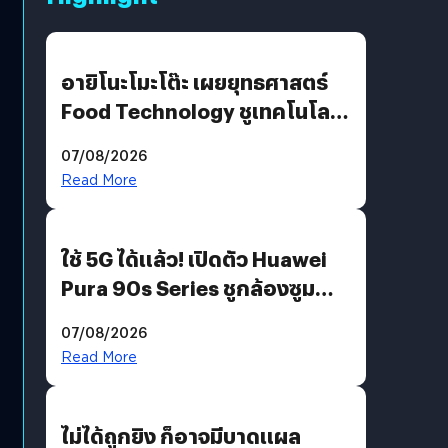
อายิโนะโมะโต๊ะ เผยยุทธศาสตร์
Food Technology ชูเทคโนโลยี
“AminoScience” เจาะอินไซต์ผู้
07/08/2026
บริโภคและ B2B
Read More
ใช้ 5G ได้แล้ว! เปิดตัว Huawei
Pura 90s Series ชูกล้องซูม
200 MP ในรุ่นท็อป
07/08/2026
Read More
ไม่ได้ถูกยิง ก็อาจมีบาดแผล