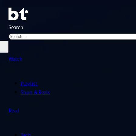
Search
Watch
Playlist
Short & Reels
Read
Tech