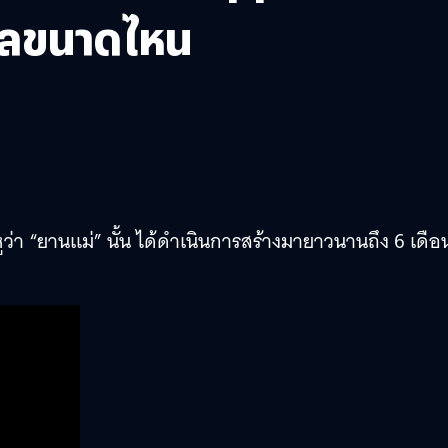
าไกลขนาดไหน
ูว่า “ยานแม่” นั้น ได้ดำเนินการสร้างมายาวนานถึง 6 เดือ