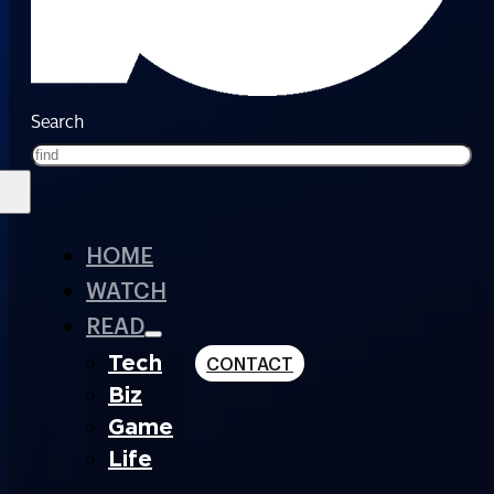
Search
HOME
WATCH
READ
Tech
CONTACT
Biz
Game
Life