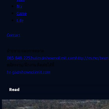
Biz
Game
Life
Contact
ฝ่ายขาย และการตลาด
085-848-2253
sales@shownolimit.com
http://m.me/beart
สมัครงาน/ฝึกงาน ติดต่อได้ที่
hr-ga@shownolimit.com
Read