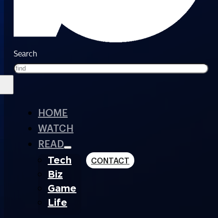
Search
HOME
WATCH
READ
Tech
CONTACT
Biz
Game
Life