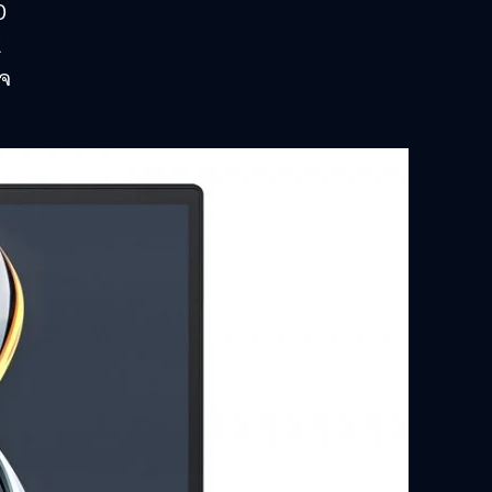
0
2
รจ