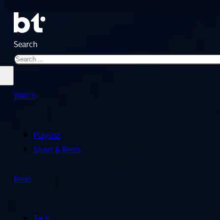
Search
Watch
Playlist
Short & Reels
Read
Tech