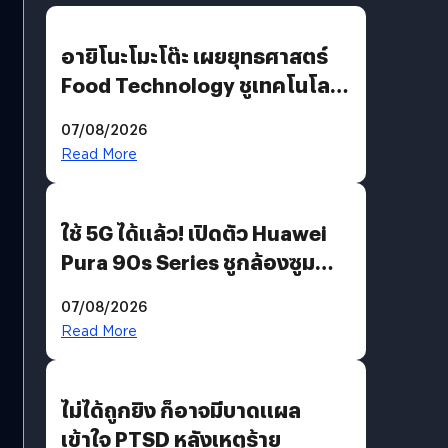
อายิโนะโมะโต๊ะ เผยยุทธศาสตร์
Food Technology ชูเทคโนโลยี
“AminoScience” เจาะอินไซต์ผู้
07/08/2026
บริโภคและ B2B
Read More
ใช้ 5G ได้แล้ว! เปิดตัว Huawei
Pura 90s Series ชูกล้องซูม
200 MP ในรุ่นท็อป
07/08/2026
Read More
ไม่ได้ถูกยิง ก็อาจมีบาดแผล
เข้าใจ PTSD หลังเหตุร้าย