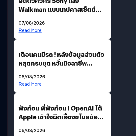
อดีตวิศวกร Sony เผย
Walkman แบบเทปคาสเซ็ตต์
ไม่มีทางกลับมาผลิตได้อีกแล้ว
07/08/2026
Read More
เตือนคนมีรถ ! หลังข้อมูลส่วนตัว
หลุดครบชุด หวั่นมิจฉาชีพ
สวมรอย ล่าสุดพบแล้วเกิดจาก
06/08/2026
รหัสผ่านหลุด ไม่ใช่แฮกเกอร์
Read More
ฟังก่อน พี่ฟังก่อน ! OpenAI โต้
Apple เข้าใจผิดเรื่องขโมยข้อมูล
อีกฝั่งไม่ตอบโต้ แต่ฟ้องต่อ
06/08/2026