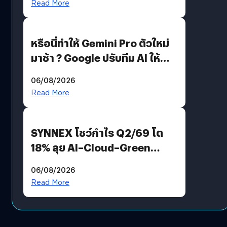
Read More
หรือนี่ทำให้ Gemini Pro ตัวใหม่
มาช้า ? Google ปรับทีม AI ให้
Demis Hassabis ลุยพัฒนา
06/08/2026
AGI
Read More
SYNNEX โชว์กำไร Q2/69 โต
18% ลุย AI–Cloud–Green
Energy สร้างฐาน Recurring
06/08/2026
Revenue เร่งเครื่อง New
Read More
Growth Engine พร้อมจ่าย
ปันผล 0.10 บาท/หุ้น