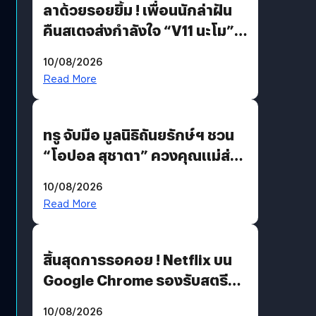
ลาด้วยรอยยิ้ม ! เพื่อนนักล่าฝัน
คืนสเตจส่งกำลังใจ “V11 นะโม”
ยุติฝันสัปดาห์ที่ 9 ท่ามกลางความ
10/08/2026
รักแน่นฮอลล์
Read More
ทรู จับมือ มูลนิธิถันยรักษ์ฯ ชวน
“โอปอล สุชาตา” ควงคุณแม่ส่ง
ต่อแคมเปญ “เต้าต้องตรวจ”
10/08/2026
เติมเต็มความหมายวันแม่ปีนี้
Read More
สิ้นสุดการรอคอย ! Netflix บน
Google Chrome รองรับสตรีม
คมชัดระดับ 4K แต่ต้องผ่าน
10/08/2026