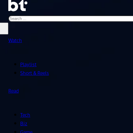
Search
Watch
Playlist
Short & Reels
Read
Tech
Biz
Game