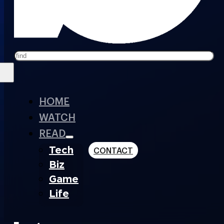
Search
HOME
WATCH
READ
Tech
CONTACT
Biz
Game
Life