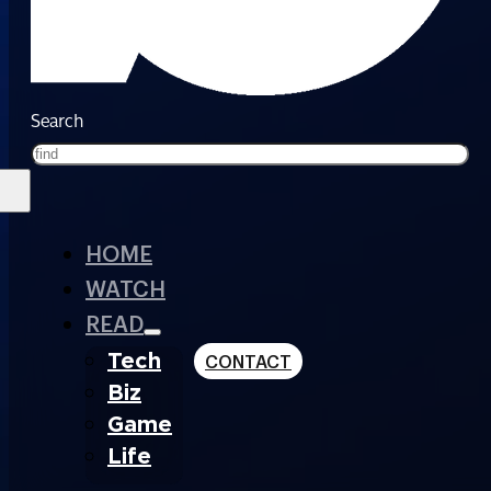
Search
HOME
WATCH
READ
Tech
CONTACT
Biz
Game
Life