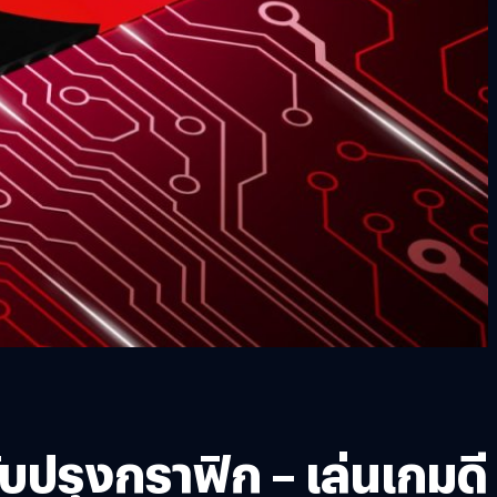
ปรุงกราฟิก – เล่นเกมดี