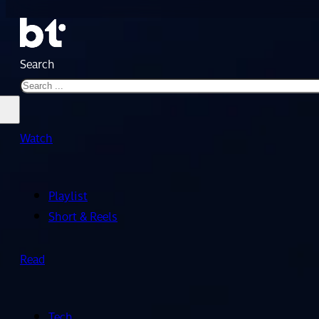
Search
Watch
Playlist
Short & Reels
Read
Tech