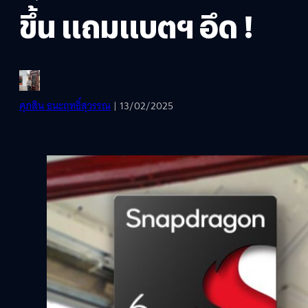
ขึ้น แถมแบตฯ อึด !
ศุภสิน ธนะฤทธิ์สุวรรณ
| 13/02/2025