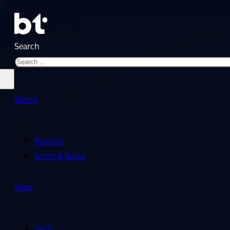
Search
Watch
Playlist
Short & Reels
Read
Tech