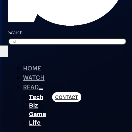
Search
HOME
WATCH
READ
Tech
CONTACT
Biz
Game
Life