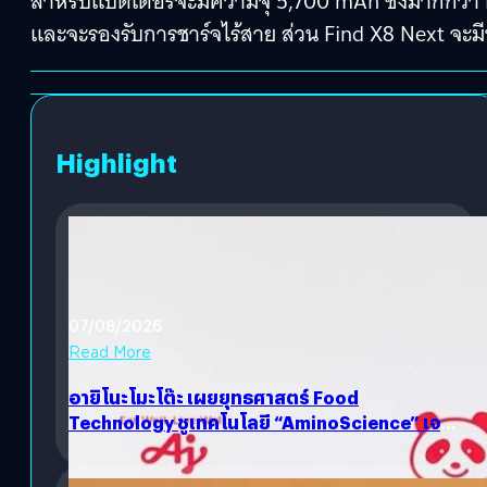
สำหรับแบตเตอรี่จะมีความจุ 5,700 mAh ซึ่งมากกว่า Fi
และจะรองรับการชาร์จไร้สาย ส่วน Find X8 Next จะมีหน
Highlight
07/08/2026
Read More
อายิโนะโมะโต๊ะ เผยยุทธศาสตร์ Food
Technology ชูเทคโนโลยี “AminoScience” เจาะ
อินไซต์ผู้บริโภคและ B2B