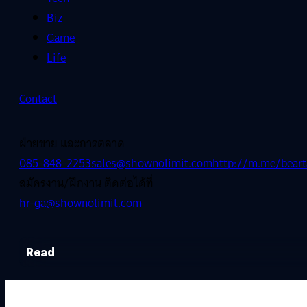
Biz
Game
Life
Contact
ฝ่ายขาย และการตลาด
085-848-2253
sales@shownolimit.com
http://m.me/beart
สมัครงาน/ฝึกงาน ติดต่อได้ที่
hr-ga@shownolimit.com
Read