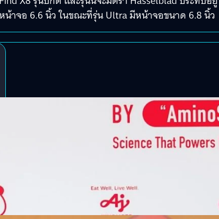
nd X8 รุ่นปกติ และรุ่นนี้จะมีตรา Hasselblad ประทับอยู่
้าจอ 6.6 นิ้ว ในขณะที่รุ่น Ultra มีหน้าจอขนาด 6.8 นิ้ว