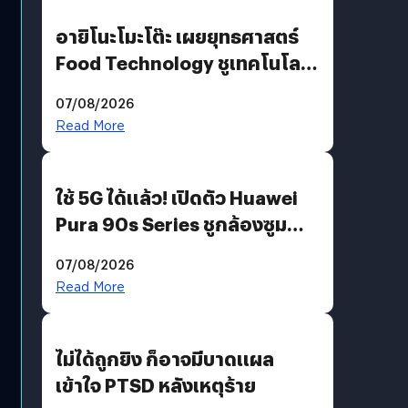
อายิโนะโมะโต๊ะ เผยยุทธศาสตร์
Food Technology ชูเทคโนโลยี
“AminoScience” เจาะอินไซต์ผู้
07/08/2026
บริโภคและ B2B
Read More
ใช้ 5G ได้แล้ว! เปิดตัว Huawei
Pura 90s Series ชูกล้องซูม
200 MP ในรุ่นท็อป
07/08/2026
Read More
ไม่ได้ถูกยิง ก็อาจมีบาดแผล
เข้าใจ PTSD หลังเหตุร้าย