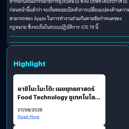
หารือกับคณะกรรมาธิการยุโรปต่อไป ทั้งนี้ บริษัทได้ประกาศไป
ก่อนหน้านี้แล้วว่า จะเริ่มทยอยเปิดตัวการเปลี่ยนแปลงด้านควา
สามารถของ Apple ในการทำงานร่วมกันตามข้อกำหนดของ
กฎหมาย ซึ่งจะเริ่มในระบบปฏิบัติการ iOS 19 นี้
Highlight
อายิโนะโมะโต๊ะ เผยยุทธศาสตร์
Food Technology ชูเทคโนโลยี
“AminoScience” เจาะอินไซต์ผู้
07/08/2026
บริโภคและ B2B
Read More