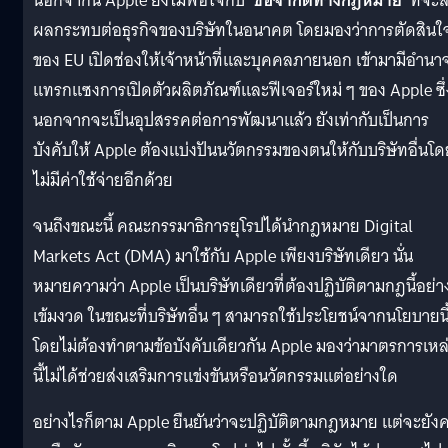
นอกจากนี้ Apple ยังไม่พอใจกับ
‘ข้อจำกัดทางกฎหมาย’
ที่จะส
ผลกระทบต่อธุรกิจของบริษัทในอนาคต โดยมองว่าการตัดสินใ
ของ EU เปิดช่องให้เจ้าหน้าที่และบุคคลภายนอก เข้ามามีอำนา
แทรกแซงการเปิดตัวผลิตภัณฑ์และฟีเจอร์ใหม่ ๆ ของ Apple ซึ่
นอกจากจะเป็นอุปสรรคต่อการพัฒนาแล้ว ยังเท่ากับเป็นการ
บังคับให้ Apple ต้องแบ่งปันนวัตกรรมของตนให้กับบริษัทอื่นโด
ไม่มีค่าใช้จ่ายอีกด้วย
จนถึงขณะนี้ คณะกรรมาธิการยุโรปได้นำกฎหมาย Digital
Markets Act (DMA) มาใช้กับ Apple เพียงบริษัทเดียว นั่น
หมายความว่า Apple เป็นบริษัทเดียวที่ต้องปฏิบัติตามกฎนี้อย่า
เข้มงวด ในขณะที่บริษัทอื่น ๆ สามารถใช้ประโยชน์จากนโยบายนี
โดยไม่ต้องทำตามข้อบังคับเดียวกัน Apple มองว่ามาตรการเหล
นี้ไม่ได้ช่วยส่งเสริมการแข่งขันหรือนวัตกรรมแต่อย่างใด
อย่างไรก็ตาม Apple ยืนยันว่าจะปฏิบัติตามกฎหมาย แต่จะยัง