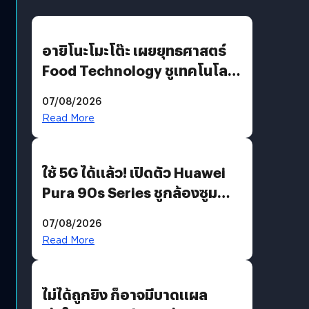
อายิโนะโมะโต๊ะ เผยยุทธศาสตร์
Food Technology ชูเทคโนโลยี
“AminoScience” เจาะอินไซต์ผู้
07/08/2026
บริโภคและ B2B
Read More
ใช้ 5G ได้แล้ว! เปิดตัว Huawei
Pura 90s Series ชูกล้องซูม
200 MP ในรุ่นท็อป
07/08/2026
Read More
ไม่ได้ถูกยิง ก็อาจมีบาดแผล