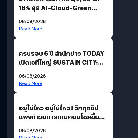
18% ลุย AI–Cloud–Green
Energy สร้างฐาน Recurring
06/08/2026
Revenue เร่งเครื่อง New
Read More
Growth Engine พร้อมจ่าย
ปันผล 0.10 บาท/หุ้น
ครบรอบ 6 ปี สำนักข่าว TODAY
เปิดเวทีใหญ่ SUSTAIN CITY:
THE GREEN TRANSITION ถก
06/08/2026
แนวทางปรับตัวสู่เศรษฐกิจสี
Read More
เขียวอย่างยั่งยืน
อยู่ไม่ไหว อยู่ไม่ไหว ! วิกฤตชิป
แพงทำวงการเกมคอนโซลขึ้น
ราคายับ แบบนี้เกมเมอร์อยู่ยังไง
06/08/2026
?
Read More