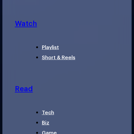
Watch
Playlist
Short & Reels
Read
Tech
Biz
Game