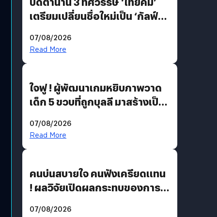
ปิดตำนาน 3 ทศวรรษ ‘ไทยคม’
เตรียมเปลี่ยนชื่อใหม่เป็น ‘กัลฟ์
สเปซ เทคโนโลยี’ ลุยธุรกิจ
07/08/2026
อวกาศเต็มสูบ
Read More
ใจฟู ! ผู้พัฒนาเกมหยิบภาพวาด
เด็ก 5 ขวบที่ถูกบุลลี มาสร้างเป็น
มอนสเตอร์ในเกม
07/08/2026
Read More
คนบ่นสบายใจ คนฟังเครียดแทน
! ผลวิจัยเปิดผลกระทบของการ
ฟังคนบ่นบ่อย ๆ
07/08/2026