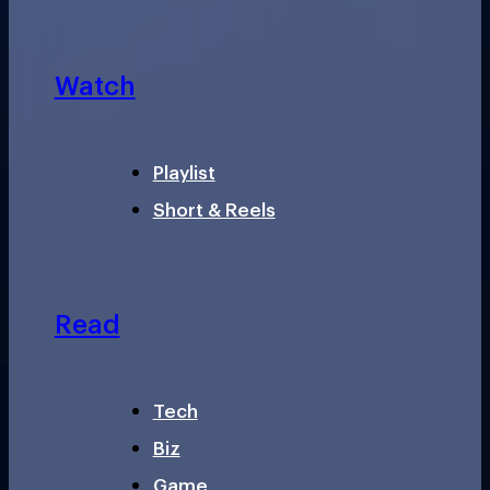
Watch
Playlist
Short & Reels
Read
Tech
Biz
Game