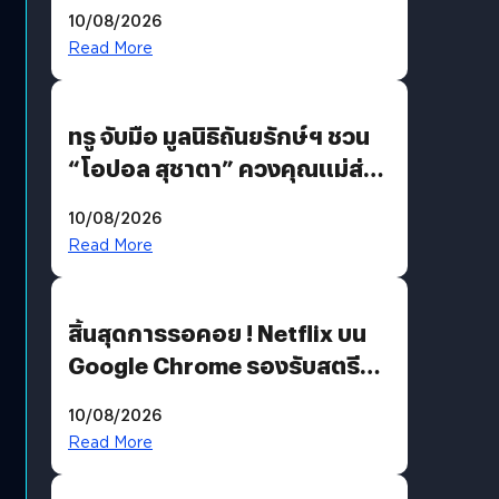
ยุติฝันสัปดาห์ที่ 9 ท่ามกลางความ
10/08/2026
รักแน่นฮอลล์
Read More
ทรู จับมือ มูลนิธิถันยรักษ์ฯ ชวน
“โอปอล สุชาตา” ควงคุณแม่ส่ง
ต่อแคมเปญ “เต้าต้องตรวจ”
10/08/2026
เติมเต็มความหมายวันแม่ปีนี้
Read More
สิ้นสุดการรอคอย ! Netflix บน
Google Chrome รองรับสตรีม
คมชัดระดับ 4K แต่ต้องผ่าน
10/08/2026
เงื่อนไขที่กำหนด
Read More