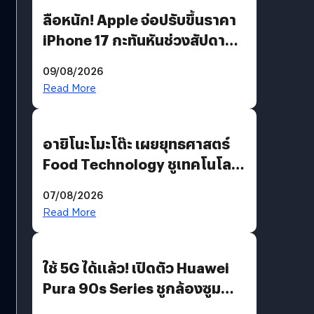
ลือหนัก! Apple จ่อปรับขึ้นราคา
iPhone 17 กะทันหันช่วงสัปดาห์ที่
10 สิงหาคมนี้
09/08/2026
Read More
อายิโนะโมะโต๊ะ เผยยุทธศาสตร์
Food Technology ชูเทคโนโลยี
“AminoScience” เจาะอินไซต์ผู้
07/08/2026
บริโภคและ B2B
Read More
ใช้ 5G ได้แล้ว! เปิดตัว Huawei
Pura 90s Series ชูกล้องซูม
200 MP ในรุ่นท็อป