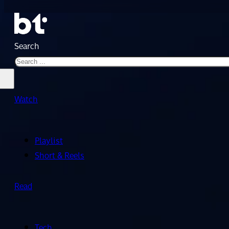
Search
Watch
Playlist
Short & Reels
Read
Tech