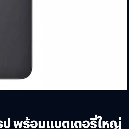
รป พร้อมแบตเตอรี่ใหญ่