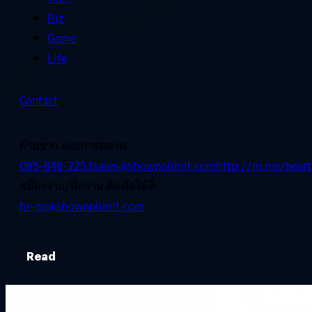
Biz
Game
Life
Contact
ฝ่ายขาย และการตลาด
085-848-2253
sales@shownolimit.com
http://m.me/beart
สมัครงาน/ฝึกงาน ติดต่อได้ที่
hr-ga@shownolimit.com
Read