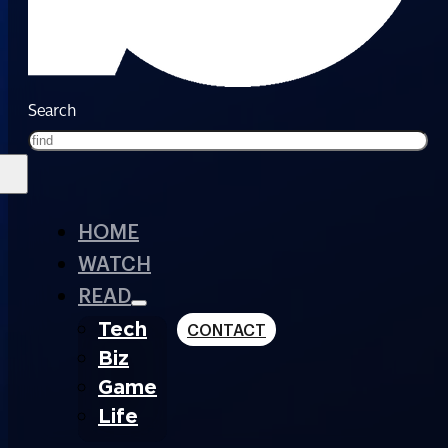
Search
HOME
WATCH
READ
Tech
CONTACT
Biz
Game
Life