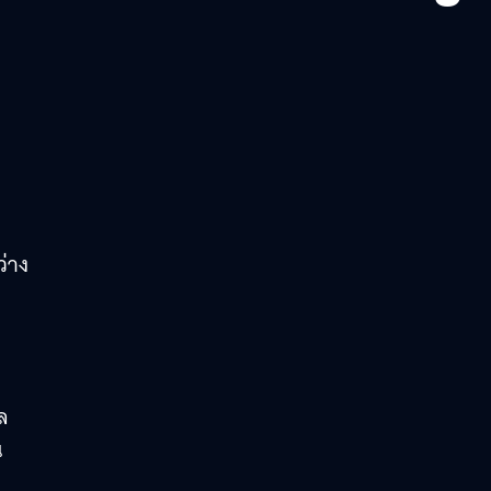
ว่าง
ล
น