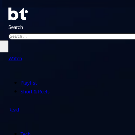
Search
Watch
Playlist
Short & Reels
Read
Tech