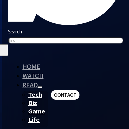
Search
HOME
WATCH
READ
Tech
CONTACT
Biz
Game
Life