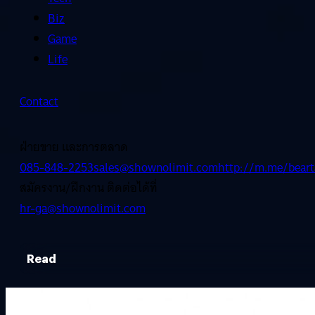
Biz
Game
Life
Contact
ฝ่ายขาย และการตลาด
085-848-2253
sales@shownolimit.com
http://m.me/beart
สมัครงาน/ฝึกงาน ติดต่อได้ที่
hr-ga@shownolimit.com
Read