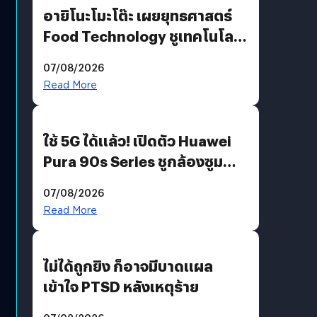
อายิโนะโมะโต๊ะ เผยยุทธศาสตร์
Food Technology ชูเทคโนโลยี
“AminoScience” เจาะอินไซต์ผู้
07/08/2026
บริโภคและ B2B
Read More
ใช้ 5G ได้แล้ว! เปิดตัว Huawei
Pura 90s Series ชูกล้องซูม
200 MP ในรุ่นท็อป
07/08/2026
Read More
ไม่ได้ถูกยิง ก็อาจมีบาดแผล
เข้าใจ PTSD หลังเหตุร้าย