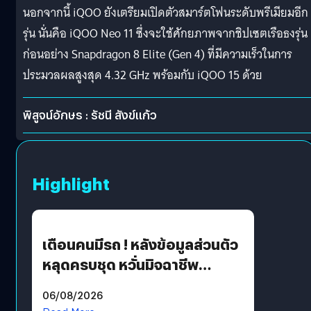
นอกจากนี้ iQOO ยังเตรียมเปิดตัวสมาร์ตโฟนระดับพรีเมียมอีก 
รุ่น นั่นคือ iQOO Neo 11 ซึ่งจะใช้ศักยภาพจากชิปเซตเรือธงรุ่น
ก่อนอย่าง Snapdragon 8 Elite (Gen 4) ที่มีความเร็วในการ
ประมวลผลสูงสุด 4.32 GHz พร้อมกับ iQOO 15 ด้วย
พิสูจน์อักษร : รัชนี สังข์แก้ว
Highlight
เตือนคนมีรถ ! หลังข้อมูลส่วนตัว
หลุดครบชุด หวั่นมิจฉาชีพ
สวมรอย ล่าสุดพบแล้วเกิดจาก
06/08/2026
รหัสผ่านหลุด ไม่ใช่แฮกเกอร์