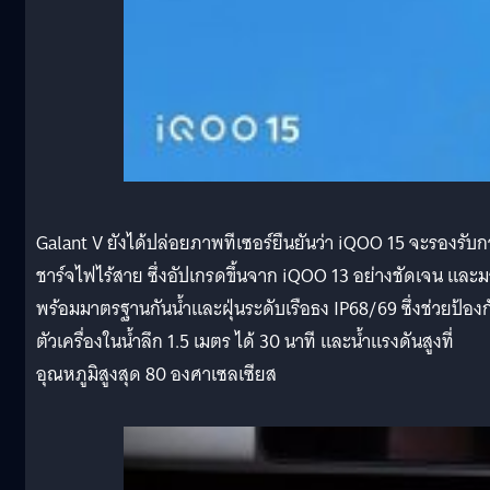
Galant V ยังได้ปล่อยภาพทีเซอร์ยืนยันว่า iQOO 15 จะรองรับก
ชาร์จไฟไร้สาย ซึ่งอัปเกรดขึ้นจาก iQOO 13 อย่างชัดเจน และม
พร้อมมาตรฐานกันน้ำและฝุ่นระดับเรือธง IP68/69 ซึ่งช่วยป้องก
ตัวเครื่องในน้ำลึก 1.5 เมตร ได้ 30 นาที และน้ำแรงดันสูงที่
อุณหภูมิสูงสุด 80 องศาเซลเซียส