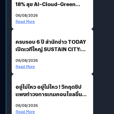
18% ลุย AI–Cloud–Green
Energy สร้างฐาน Recurring
06/08/2026
Revenue เร่งเครื่อง New
Read More
Growth Engine พร้อมจ่าย
ปันผล 0.10 บาท/หุ้น
ครบรอบ 6 ปี สำนักข่าว TODAY
เปิดเวทีใหญ่ SUSTAIN CITY:
THE GREEN TRANSITION ถก
06/08/2026
แนวทางปรับตัวสู่เศรษฐกิจสี
Read More
เขียวอย่างยั่งยืน
อยู่ไม่ไหว อยู่ไม่ไหว ! วิกฤตชิป
แพงทำวงการเกมคอนโซลขึ้น
ราคายับ แบบนี้เกมเมอร์อยู่ยังไง
06/08/2026
?
Read More